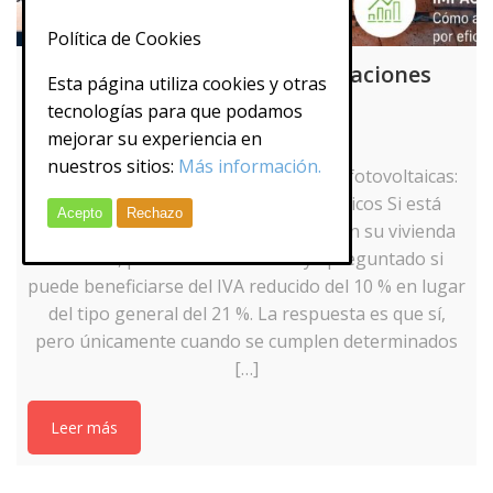
Política de Cookies
IVA reducido del 10% en instalaciones
Esta página utiliza cookies y otras
fotovoltaicas
tecnologías para que podamos
mejorar su experiencia en
nuestros sitios:
Más información.
IVA reducido del 10% en instalaciones fotovoltaicas:
requisitos, baterías y ejemplos prácticos Si está
Acepto
Rechazo
pensando en instalar placas solares en su vivienda
habitual, probablemente se haya preguntado si
puede beneficiarse del IVA reducido del 10 % en lugar
del tipo general del 21 %. La respuesta es que sí,
pero únicamente cuando se cumplen determinados
[…]
Leer más