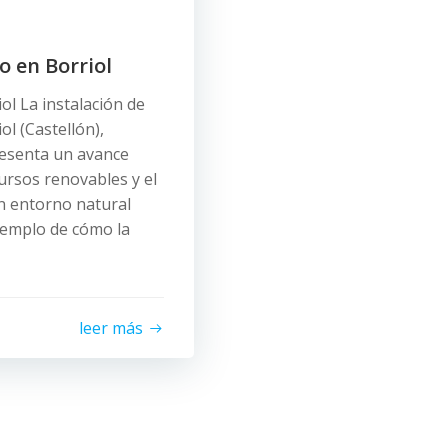
 en Borriol
l La instalación de
l (Castellón),
resenta un avance
ursos renovables y el
n entorno natural
ejemplo de cómo la
leer más