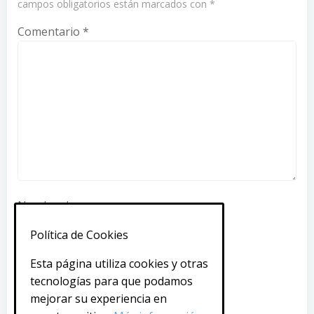
campos obligatorios están marcados con
*
Comentario
*
Nombre
*
Política de Cookies
Correo electrónico
*
Esta página utiliza cookies y otras
tecnologías para que podamos
mejorar su experiencia en
Web