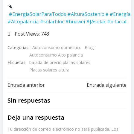
#EnergíaSolarParaTodos
#AlturaSostenible
#EnergíaR
#Altopalancia #solarbloc #huawei #JAsolar #bifacial
Post Views:
748
Categorías:
Autoconsumo doméstico
Blog
Autoconsumo Alto palancia
Etiquetas:
bajada de precio placas solares
Placas solares altura
Navegación
Navegación
Entrada anterior
Entrada siguiente
de
de
Sin respuestas
entradas
entradas
Deja una respuesta
Tu dirección de correo electrónico no será publicada.
Los