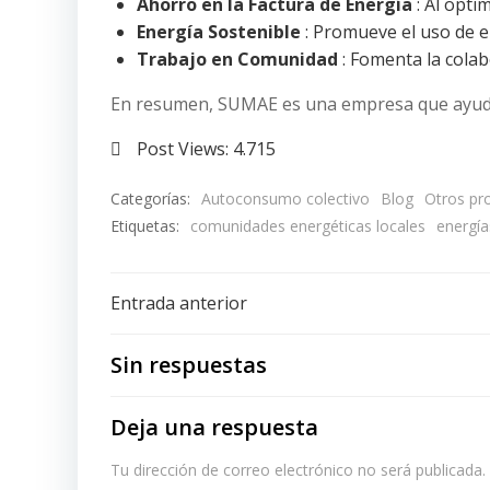
Ahorro en la Factura de Energía
: Al opti
Energía Sostenible
: Promueve el uso de e
Trabajo en Comunidad
: Fomenta la cola
En resumen, SUMAE es una empresa que ayuda 
Post Views:
4.715
Categorías:
Autoconsumo colectivo
Blog
Otros pro
Etiquetas:
comunidades energéticas locales
energía
Navegación
Entrada anterior
de
Sin respuestas
entradas
Deja una respuesta
Tu dirección de correo electrónico no será publicada.