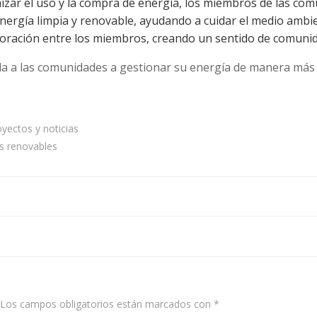
mizar el uso y la compra de energía, los miembros de las c
nergía limpia y renovable, ayudando a cuidar el medio ambi
boración entre los miembros, creando un sentido de comunid
a las comunidades a gestionar su energía de manera más in
yectos y noticias
s renovables
Navegación
de
entradas
Los campos obligatorios están marcados con
*