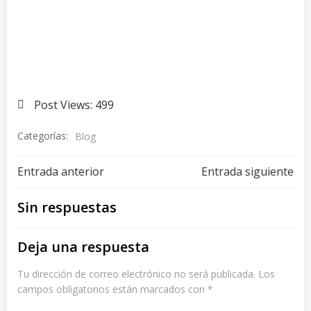
Post Views:
499
Categorías:
Blog
Navegación
Navegación
Entrada anterior
Entrada siguiente
de
de
Sin respuestas
entradas
entradas
Deja una respuesta
Tu dirección de correo electrónico no será publicada.
Los
campos obligatorios están marcados con
*