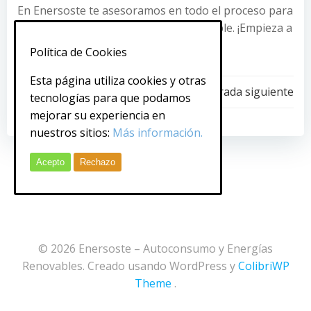
En Enersoste te asesoramos en todo el proceso para
que no pierdas ninguna ayuda disponible. ¡Empieza a
ahorrar con energía solar hoy mismo!
Política de Cookies
Esta página utiliza cookies y otras
Navegación
Navegación
Entrada anterior
Entrada siguiente
tecnologías para que podamos
mejorar su experiencia en
de
de
nuestros sitios:
Más información.
entradas
entradas
Acepto
Rechazo
© 2026 Enersoste – Autoconsumo y Energías
Renovables. Creado usando WordPress y
ColibriWP
Theme
.