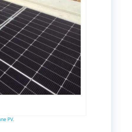
ne PV
.