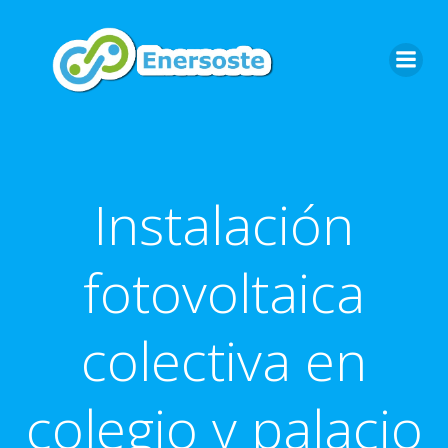
Saltar
al
contenido
Instalación
fotovoltaica
colectiva en
colegio y palacio