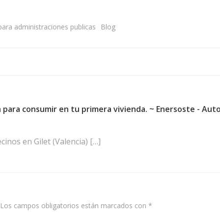
ra administraciones publicas
Blog
Navegación
de
entradas
a para consumir en tu primera vivienda. ~ Enersoste - Au
inos en Gilet (Valencia) […]
Los campos obligatorios están marcados con
*