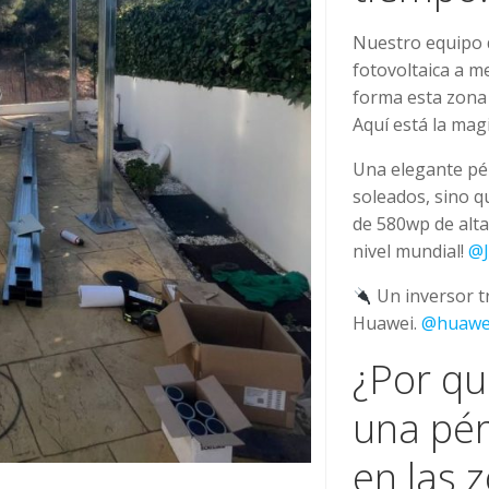
Nuestro equipo 
fotovoltaica a m
forma esta zona
Aquí está la magi
Una elegante pér
soleados, sino q
de 580wp de alta
nivel mundial!
@J
Un inversor tr
Huawei.
@huawe
¿Por qu
una pér
en las 