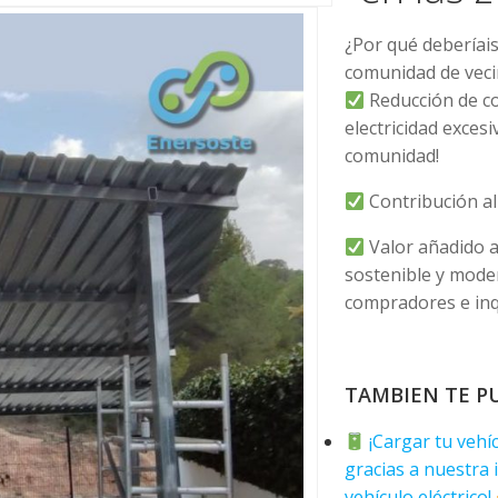
¿Por qué deberíais
comunidad de vec
Reducción de cos
electricidad excesi
comunidad!
Contribución al
Valor añadido a
sostenible y mode
compradores e inq
TAMBIEN TE P
¡Cargar tu vehíc
gracias a nuestra 
vehículo eléctrico!