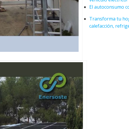
El autoconsumo co
Transforma tu hog
calefacción, refrig