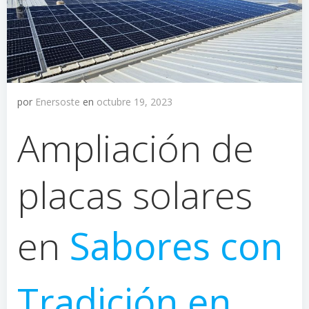
por
Enersoste
en
octubre 19, 2023
Ampliación de
placas solares
en
Sabores con
Tradición en