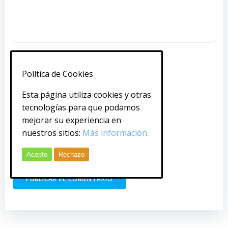
Nombre
*
Política de Cookies
Esta página utiliza cookies y otras
Correo electrónico
*
tecnologías para que podamos
mejorar su experiencia en
nuestros sitios:
Más información.
Web
Acepto
Rechazo