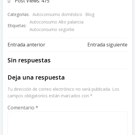
Post Views:
475
Categorías:
Autoconsumo doméstico
Blog
Autoconsumo Alto palancia
Etiquetas:
Autoconsumo segorbe
Navegación
Navegación
Entrada anterior
Entrada siguiente
de
de
Sin respuestas
entradas
entradas
Deja una respuesta
Tu dirección de correo electrónico no será publicada.
Los
campos obligatorios están marcados con
*
Comentario
*