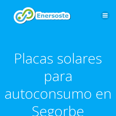
Saltar
al
contenido
Placas solares
para
autoconsumo en
Segorbe